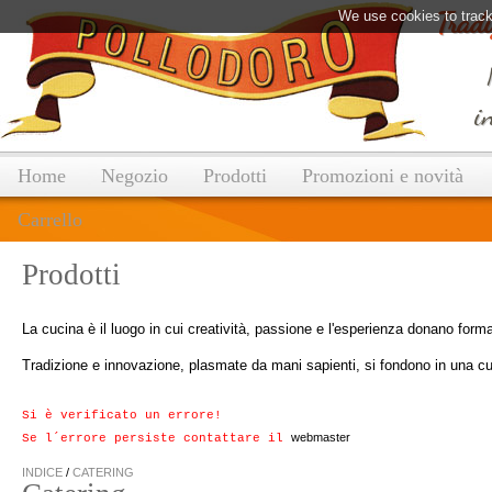
Tradi
We use cookies to track
plas
in
Home
Negozio
Prodotti
Promozioni e novità
Carrello
Prodotti
La cucina è il luogo in cui creatività, passione e l'esperienza donano form
Tradizione e innovazione, plasmate da mani sapienti, si fondono in una cuci
Si è verificato un errore!
webmaster
Se l´errore persiste contattare il
INDICE
/
CATERING